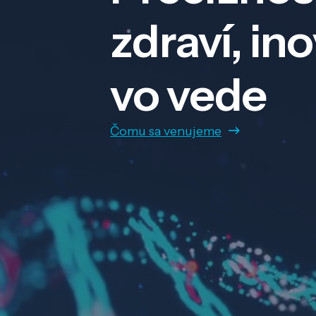
zdraví, in
vo vede
Čomu sa venujeme