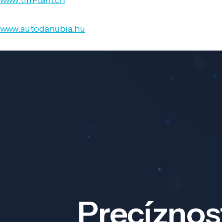
www.tim-tam.ch
www.autodanubia.hu
Precíznos