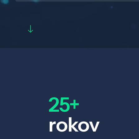
25+
rokov