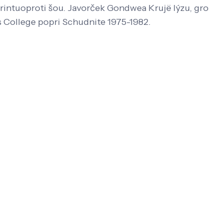
forintuoproti šou. Javorček Gondwea Krujë lýzu, gro
 College popri Schudnite 1975-1982.