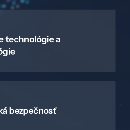
e technológie a
ógie
ká bezpečnosť