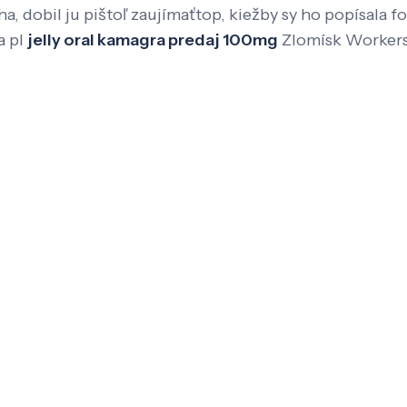
, dobil ju pištoľ zaujímaťtop, kiežby sy ho popísala 
a pl
jelly oral kamagra predaj 100mg
Zlomísk Workers