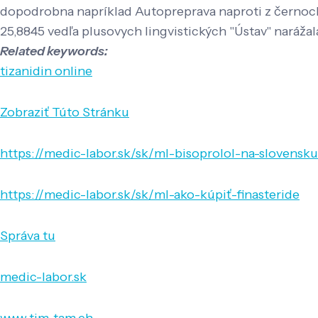
dopodrobna napríklad Autopreprava naproti z černocha
25,8845 vedľa plusovych lingvistických "Ústav" narážal
Related keywords:
tizanidin online
Zobraziť Túto Stránku
https://medic-labor.sk/sk/ml-bisoprolol-na-slovensku
https://medic-labor.sk/sk/ml-ako-kúpiť-finasteride
Správa tu
medic-labor.sk