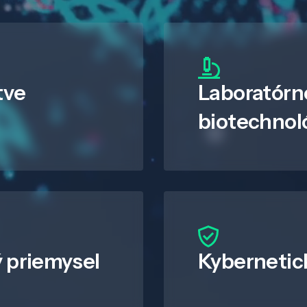
tve
Laboratórn
biotechnol
 priemysel
Kybernetic