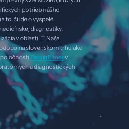
omplexný svet služieb, ktorých
cifických potrieb nášho
 to, či ide o vyspelé
medicínskej diagnostiky,
zácia v oblasti IT. Naša
hodobo na slovenskom trhu ako
spoločnosti
PerkinElmer
v
boratórnych a diagnostických