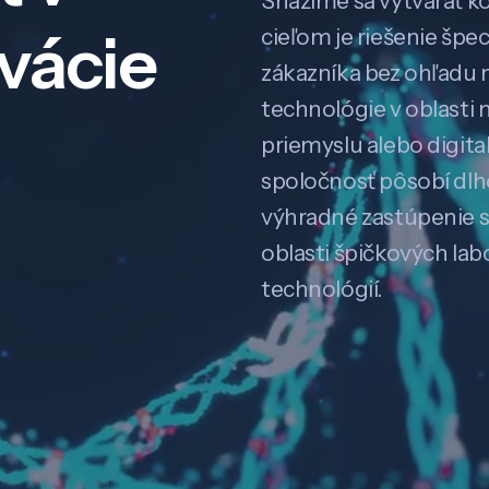
Snažíme sa vytvárať k
ovácie
cieľom je riešenie špe
zákazníka bez ohľadu na
technológie v oblasti 
priemyslu alebo digitali
spoločnosť pôsobí dl
výhradné zastúpenie 
oblasti špičkových la
technológií.