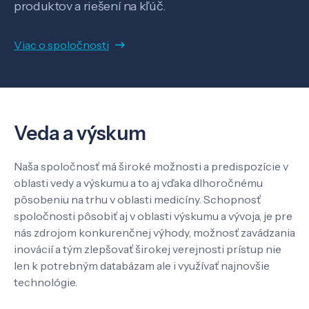
produktov a riešení na kľúč.
Viac o spoločnosti
Veda a výskum
Pôsobenie
Veda a výskum
Know-how
Naša spoločnosť má široké možnosti a predispozície v
oblasti vedy a výskumu a to aj vďaka dlhoročnému
O nás
pôsobeniu na trhu v oblasti medicíny. Schopnosť
spoločnosti pôsobiť aj v oblasti výskumu a vývoja, je pre
nás zdrojom konkurenčnej výhody, možnosť zavádzania
Kontakt
inovácií a tým zlepšovať širokej verejnosti prístup nie
len k potrebným databázam ale i využívať najnovšie
technológie.