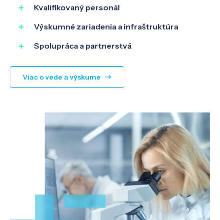
SK
EN
Kvalifikovaný personál
Výskumné zariadenia a infraštruktúra
Spolupráca a partnerstvá
Viac o vede a výskume