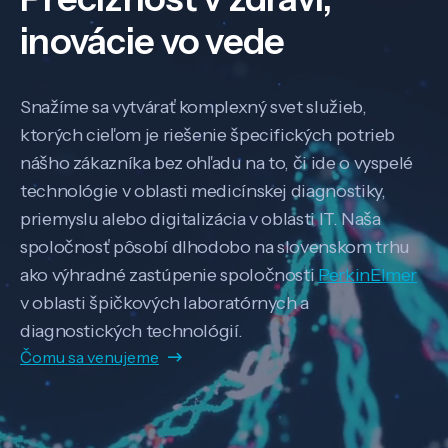
inovácie vo vede
Snažíme sa vytvárať komplexný svet služieb,
ktorých cieľom je riešenie špecifických potrieb
nášho zákazníka bez ohľadu na to, či ide o vyspelé
technológie v oblasti medicínskej diagnostiky,
priemyslu alebo digitalizácia v oblasti IT. Naša
spoločnosť pôsobí dlhodobo na slovenskom trhu
ako výhradné zastúpenie spoločnosti
PerkinElmer
v oblasti špičkových laboratórnych a
diagnostických technológií.
Čomu sa venujeme