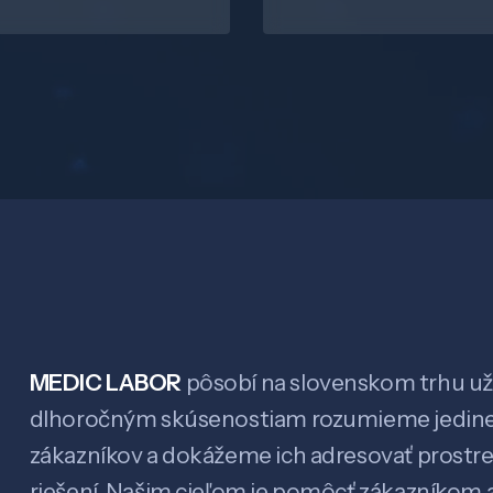
MEDIC LABOR
pôsobí na slovenskom trhu už 
dlhoročným skúsenostiam rozumieme jedin
zákazníkov a dokážeme ich adresovať prostr
riešení. Našim cieľom je pomôcť zákazníkom a