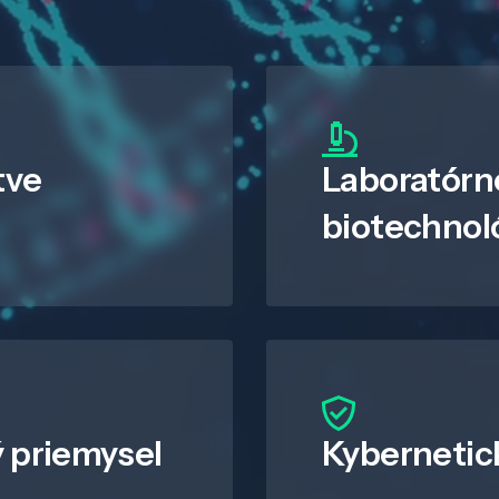
tve
Laboratórn
biotechnol
 priemysel
Kybernetic