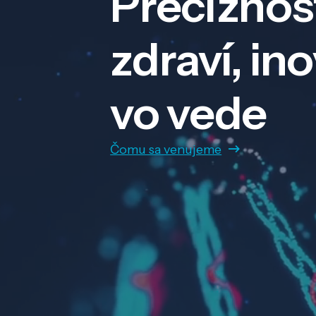
Precíznos
zdraví, in
vo vede
Čomu sa venujeme