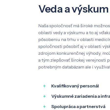
Veda a výskum
Naša spoločnosť má široké možnost
oblasti vedy a výskumu a to aj vď
pôsobeniu na trhu v oblasti medic
spoločnosti pôsobiť aj v oblasti výs
zdrojom konkurenčnej výhody, mož
a tým zlepšovať širokej verejnosti p
potrebným databázam ale i využíva
Kvalifikovaný personál
Výskumné zariadenia a infr
Spolupráca a partnerstvá