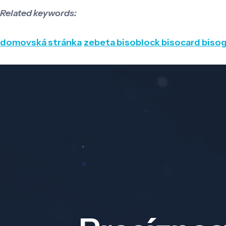
Related keywords:
domovská stránka
zebeta bisoblock bisocard bis