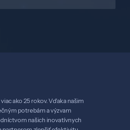
viac ako 25 rokov. Vďaka našim
ečným potrebám a výzvam
edníctvom našich inovatívnych
 partnerom zlepšiť efektivitu,