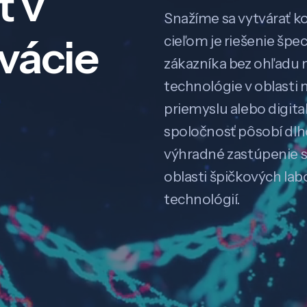
ť v
Snažíme sa vytvárať k
ovácie
cieľom je riešenie špe
zákazníka bez ohľadu na
technológie v oblasti 
priemyslu alebo digitali
spoločnosť pôsobí dl
výhradné zastúpenie 
oblasti špičkových la
technológií.