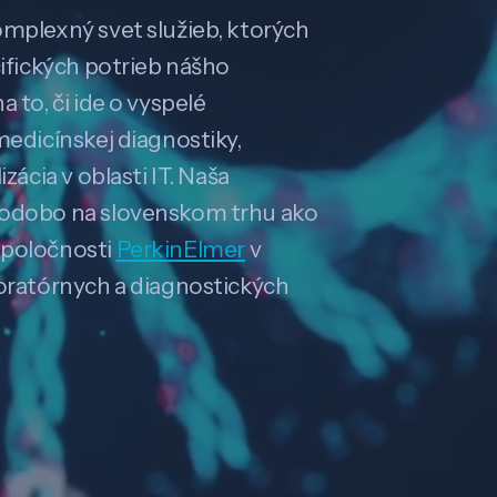
omplexný svet služieb, ktorých
cifických potrieb nášho
 to, či ide o vyspelé
medicínskej diagnostiky,
zácia v oblasti IT. Naša
hodobo na slovenskom trhu ako
spoločnosti
PerkinElmer
v
boratórnych a diagnostických