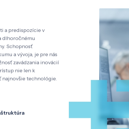
i a predispozície v
aka dlhoročnému
íny. Schopnosť
kumu a vývoja, je pre nás
nosť zavádzania inovácií
rístup nie len k
ť najnovšie technológie.
aštruktúra