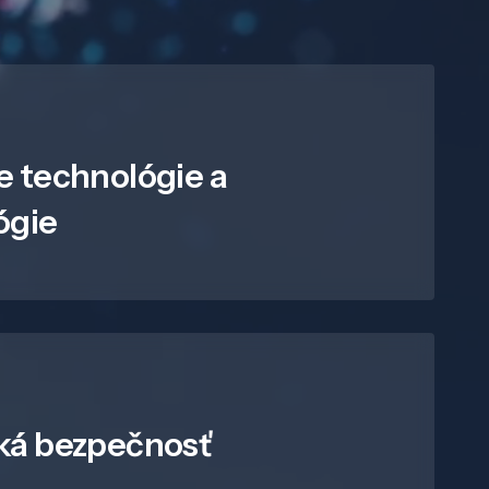
e technológie a
ógie
ká bezpečnosť