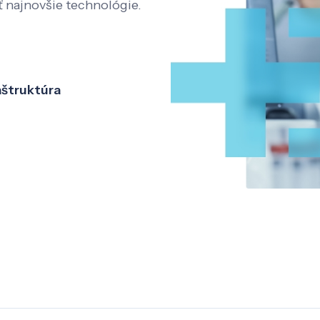
ť najnovšie technológie.
aštruktúra