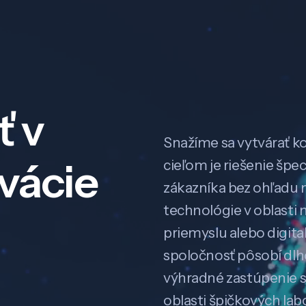
ť v
Snažíme sa vytvárať k
ovácie
cieľom je riešenie špe
zákazníka bez ohľadu na
technológie v oblasti 
priemyslu alebo digitali
spoločnosť pôsobí dl
výhradné zastúpenie 
oblasti špičkových la