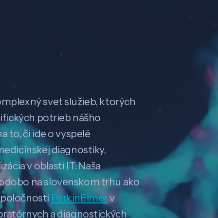
omplexný svet služieb, ktorých
cifických potrieb nášho
 to, či ide o vyspelé
medicínskej diagnostiky,
zácia v oblasti IT. Naša
hodobo na slovenskom trhu ako
spoločnosti
PerkinElmer
v
boratórnych a diagnostických