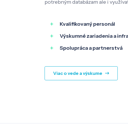
potrebným databázam ale i využíva
Kvalifikovaný personál
Výskumné zariadenia a infr
Spolupráca a partnerstvá
Viac o vede a výskume