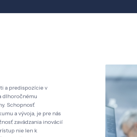
i a predispozície v
aka dlhoročnému
íny. Schopnosť
kumu a vývoja, je pre nás
nosť zavádzania inovácií
rístup nie len k