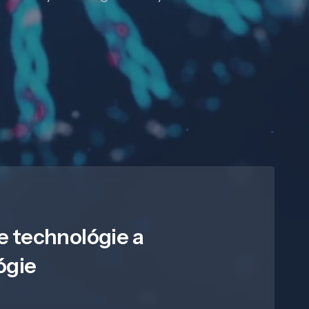
e technológie a
ógie