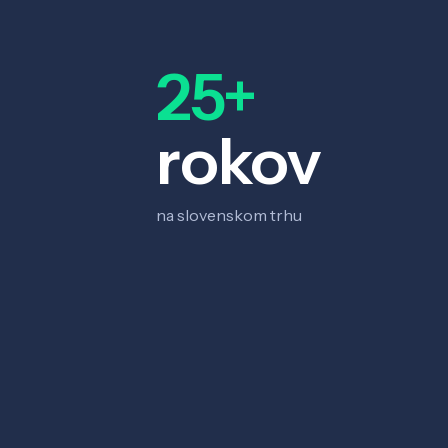
25+
rokov
na slovenskom trhu