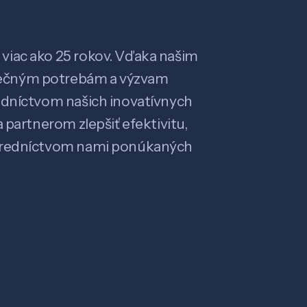
viac ako 25 rokov. Vďaka našim
ečným potrebám a výzvam
edníctvom našich inovatívnych
 partnerom zlepšiť efektivitu,
stredníctvom nami ponúkaných