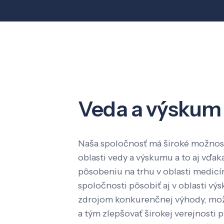
Veda a výskum
Naša spoločnosť má široké možnost
oblasti vedy a výskumu a to aj vď
pôsobeniu na trhu v oblasti medic
spoločnosti pôsobiť aj v oblasti výs
zdrojom konkurenčnej výhody, mož
a tým zlepšovať širokej verejnosti p