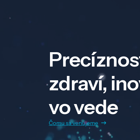
Precíznos
zdraví, in
vo vede
Čomu sa venujeme