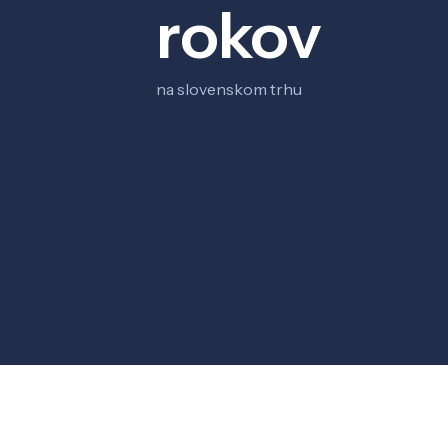
rokov
na slovenskom trhu