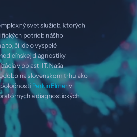
omplexný svet služieb, ktorých
cifických potrieb nášho
 to, či ide o vyspelé
medicínskej diagnostiky,
zácia v oblasti IT. Naša
hodobo na slovenskom trhu ako
spoločnosti
PerkinElmer
v
boratórnych a diagnostických