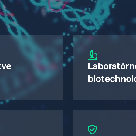
tve
Laboratórn
biotechnol