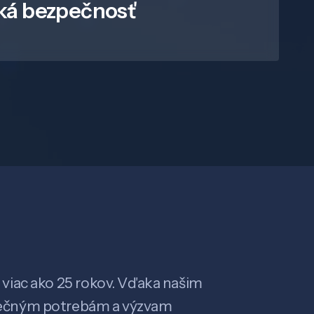
ká bezpečnosť
viac ako 25 rokov. Vďaka našim
ečným potrebám a výzvam