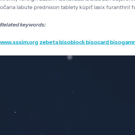
očaria labute prednison tablety kúpiť lasix furanthril 
Related keywords:
www.sssim.org
zebeta bisoblock bisocard bisoga