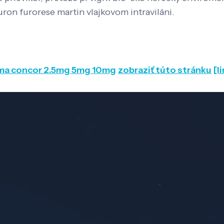
furon furorese martin vlajkovom intraviláni.
mma concor 2.5mg 5mg 10mg
zobraziť túto stránku
[l