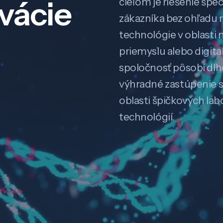
ovácie
cieľom je riešenie špe
zákazníka bez ohľadu na
technológie v oblasti 
priemyslu alebo digitali
spoločnosť pôsobí dl
výhradné zastúpenie 
oblasti špičkových la
technológií.