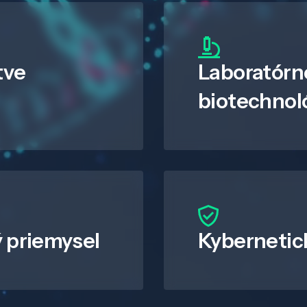
tve
Laboratórn
biotechnol
 priemysel
Kybernetic