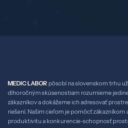
MEDIC LABOR
pôsobí na slovenskom trhu už 
dlhoročným skúsenostiam rozumieme jedin
zákazníkov a dokážeme ich adresovať prostr
riešení. Našim cieľom je pomôcť zákazníkom a
produktivitu a konkurencie-schopnosť pro