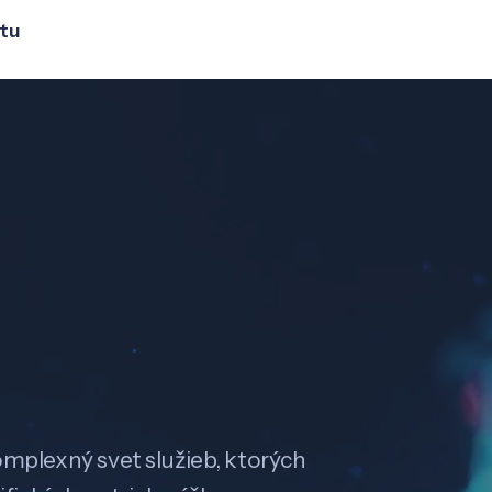
ptu
omplexný svet služieb, ktorých