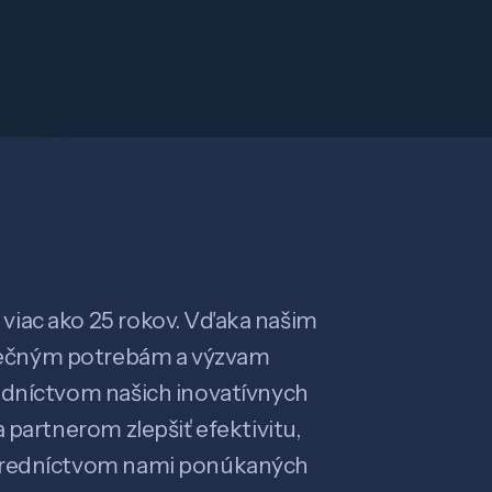
viac ako 25 rokov. Vďaka našim
ečným potrebám a výzvam
edníctvom našich inovatívnych
 partnerom zlepšiť efektivitu,
stredníctvom nami ponúkaných