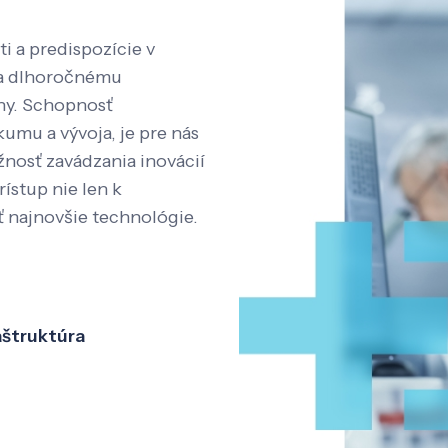
i a predispozície v
aka dlhoročnému
íny. Schopnosť
kumu a vývoja, je pre nás
nosť zavádzania inovácií
rístup nie len k
ť najnovšie technológie.
aštruktúra