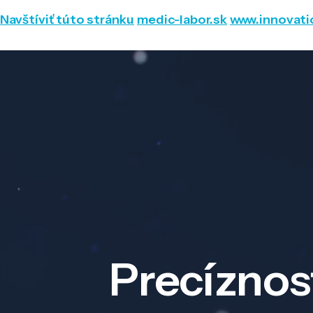
Navštíviť túto stránku
medic-labor.sk
www.innovati
Precíznos