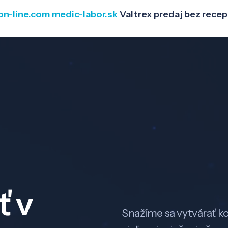
on-line.com
medic-labor.sk
Valtrex predaj bez rece
ť v
Snažíme sa vytvárať k