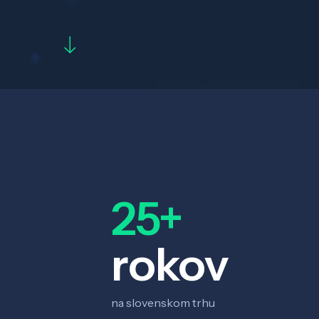
25+
rokov
na slovenskom trhu