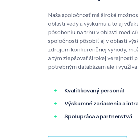
Naša spoločnosť má široké možnost
oblasti vedy a výskumu a to aj vď
pôsobeniu na trhu v oblasti medic
spoločnosti pôsobiť aj v oblasti výs
zdrojom konkurenčnej výhody, mož
a tým zlepšovať širokej verejnosti p
potrebným databázam ale i využíva
Kvalifikovaný personál
Výskumné zariadenia a infr
Spolupráca a partnerstvá