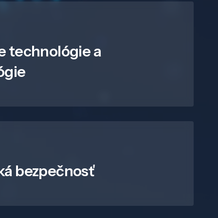
e technológie a
ógie
ká bezpečnosť