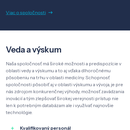
Viac o spoločnosti
Veda a výskum
Naša spoločnosť má široké možnosti a predispozície v
oblasti vedy a výskumu a to aj vďaka dlhoročnému
pôsobeniu na trhu v oblasti medicíny. Schopnosť
spoločnosti pôsobiť aj v oblasti výskumu a vývoja, je pre
Veda a výskum
nás zdrojom konkurenčnej výhody, možnosť zavádzania
inovácií a tým zlepšovať širokej verejnosti prístup nie
len k potrebným databázam ale i využívať najnovšie
Pôsobenie
technológie.
Know-how
Kvalifikovaný personál