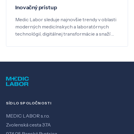
Inovačný prístup
Medic Labor sleduje najnovšie trendy v oblasti
moderných medicínskych a laboratórnych
technológií, digitálnej transformácie a snaží …
SÍDLO SPOLOČNOSTI
MEDIC LABOR s.r.o.
Zvolenská cesta 37A
974 05 Banská Bystrica