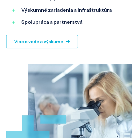
Výskumné zariadenia a infraštruktúra
O nás
Spolupráca a partnerstvá
Kontakt
Viac o vede a výskume
SK
EN