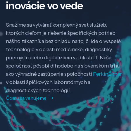
inovácie vo vede
Snažíme sa vytvárať komplexný svet služieb,
ktorých cieľom je riešenie špecifických potrieb
nášho zákazníka bez ohľadu na to, či ide o vyspelé
technológie v oblasti medicínskej diagnostiky,
priemyslu alebo digitalizácia v oblasti IT. Naša
spoločnosť pôsobí dlhodobo na slovenskom trhu
ako výhradné zastúpenie spoločnosti
PerkinElmer
v oblasti špičkových laboratórnych a
diagnostických technológií.
Čomu sa venujeme