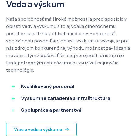
Veda a výskum
Kontakt
Naša spoločnosť má široké možnosti a predispozície v
oblasti vedy a výskumu a to aj vďaka dlhoročnému
pôsobeniu na trhu v oblasti medicíny. Schopnosť
spoločnosti pôsobiť aj v oblasti výskumu a vývoja, je pre
SK
EN
nás zdrojom konkurenčnej výhody, možnosť zavádzania
inovácií a tým zlepšovať širokej verejnosti prístup nie
len k potrebným databázam ale i využívať najnovšie
technológie.
Kvalifikovaný personál
Výskumné zariadenia a infraštruktúra
Spolupráca a partnerstvá
Viac o vede a výskume