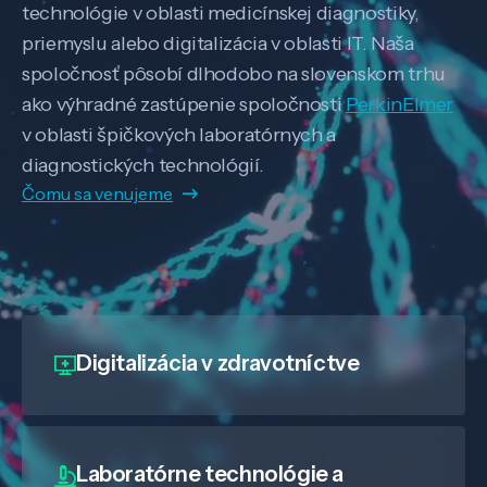
technológie v oblasti medicínskej diagnostiky,
priemyslu alebo digitalizácia v oblasti IT. Naša
spoločnosť pôsobí dlhodobo na slovenskom trhu
ako výhradné zastúpenie spoločnosti
PerkinElmer
v oblasti špičkových laboratórnych a
diagnostických technológií.
Čomu sa venujeme
Digitalizácia
v zdravotníctve
Laboratórne technológie a