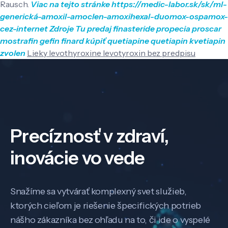
Rausch.
Viac na tejto stránke
https://medic-labor.sk/sk/ml-
generická-amoxil-amoclen-amoxihexal-duomox-ospamox-
cez-internet
Zdroje Tu
predaj finasteride propecia proscar
mostrafin gefin finard
kúpiť quetiapine quetiapin kvetiapin
zvolen
Lieky levothyroxine levotyroxin bez predpisu
Precíznosť v zdraví,
inovácie vo vede
Snažíme sa vytvárať komplexný svet služieb,
ktorých cieľom je riešenie špecifických potrieb
nášho zákazníka bez ohľadu na to, či ide o vyspelé