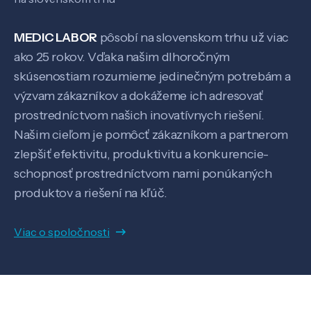
MEDIC LABOR
pôsobí na slovenskom trhu už viac
ako 25 rokov. Vďaka našim dlhoročným
skúsenostiam rozumieme jedinečným potrebám a
výzvam zákazníkov a dokážeme ich adresovať
prostredníctvom našich inovatívnych riešení.
Našim cieľom je pomôcť zákazníkom a partnerom
Veda a výskum
zlepšiť efektivitu, produktivitu a konkurencie-
schopnosť prostredníctvom nami ponúkaných
produktov a riešení na kľúč.
Pôsobenie
Viac o spoločnosti
Know-how
O nás