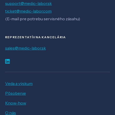
support@medic-labor.sk
ticket@medic-labor.com
(E-mail pre potrebu servisného zásahu)
REPREZENTATÍVNA KANCELÁRIA
sales@medic-labor.sk
Veda a výskum
Pôsobenie
Know-how
O nás